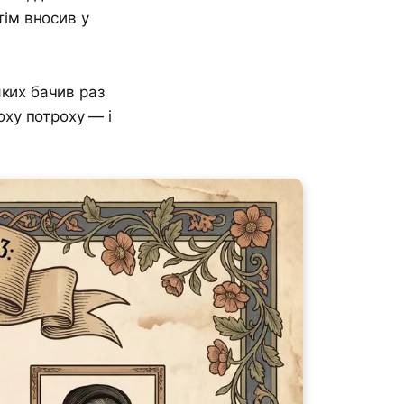
тім вносив у
яких бачив раз
оху потроху — і