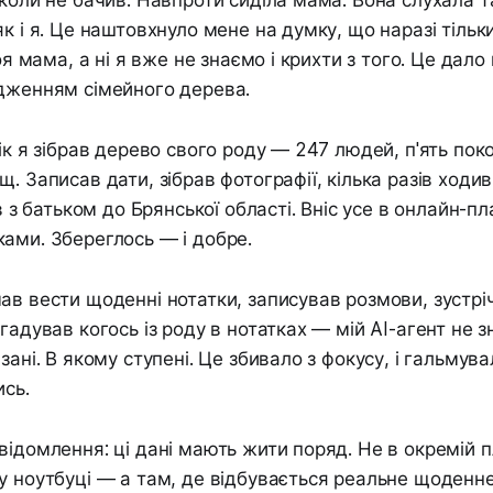
іколи не бачив. Навпроти сиділа мама. Вона слухала т
к і я. Це наштовхнуло мене на думку, що наразі тільки
моя мама, а ні я вже не знаємо і крихти з того. Це дал
ідженням сімейного дерева.
ік я зібрав дерево свого роду — 247 людей, п'ять поко
щ. Записав дати, зібрав фотографії, кілька разів ходи
ив з батьком до Брянської області. Вніс усе в онлайн-п
ами. Збереглось — і добре.
ав вести щоденні нотатки, записував розмови, зустрічі
гадував когось із роду в нотатках — мій AI-агент не з
зані. В якому ступені. Це збивало з фокусу, і гальмув
ись.
відомлення: ці дані мають жити поряд. Не в окремій п
у ноутбуці — а там, де відбувається реальне щоденн