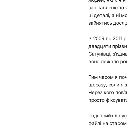
людей, яких я н
зацікавленістю я
ці деталі, а ні 
зайнятись досл
З 2009 по 2011 р
двадцяти прізви
Сагунівці, з'їзд
воно лежало рок
Тим часом я поч
щоразу, коли я з
Через кого пов'я
просто фіксуват
Тоді прийшло ус
файлі на старом