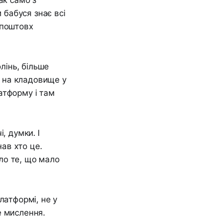
ак само з
 бабуся знає всі
о поштовх
лінь, більше
в на кладовище у
латформу і там
, думки. І
нав хто це.
ало те, що мало
латформі, не у
е мислення.