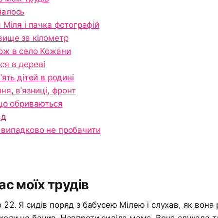
налось
 Міля і пачка фотографій
вище за кілометр
ож в село Кожани
ся в дереві
'ять дітей в родині
ня, в'язниці, фронт
що обриваються
яд
 випадково не пробачити
ас моїх трудів
о 22. Я сидів поряд з бабусею Мілею і слухав, як вона