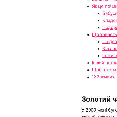
Як це почи
Бабуся
Кладо
Подор
Що ховаєть
По дев
Заслан
Гілки 
Інший погл
Щоб ніколи
132 живих
Золотий ч
У 2009 мені бул