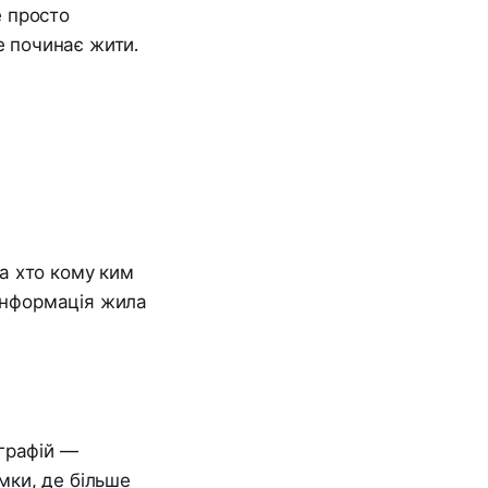
е просто
е починає жити.
 а хто кому ким
 інформація жила
ографій —
імки, де більше