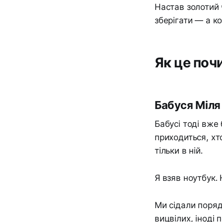
Настав золотий ч
зберігати — а к
Як це поч
Бабуся Міля
Бабусі тоді вже 
приходиться, хт
тільки в ній.
Я взяв ноутбук.
Ми сідали поряд 
вицвілих, іноді 