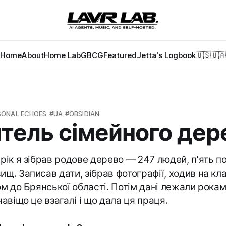
Home
About
Home Lab
GBCG
Featured
Jetta's Logbook
🇺🇸
🇺🇦
SONAL ECHOES
UA
OBSIDIAN
тель сімейного дер
 рік я зібрав родове дерево — 247 людей, п'ять п
ищ. Записав дати, зібрав фотографії, ходив на к
ком до Брянської області. Потім дані лежали рокам
навіщо це взагалі і що дала ця праця.