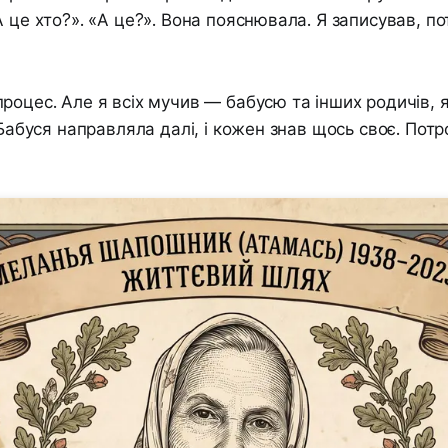
А це хто?». «А це?». Вона пояснювала. Я записував, по
роцес. Але я всіх мучив — бабусю та інших родичів, 
 Бабуся направляла далі, і кожен знав щось своє. Потр