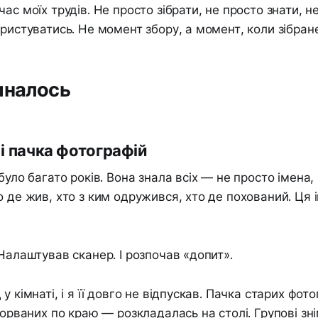
ас моїх трудів. Не просто зібрати, не просто знати, н
ористуватись. Не момент збору, а момент, коли зібран
иналось
 і пачка фотографій
було багато років. Вона знала всіх — не просто імена,
о де жив, хто з ким одружився, хто де похований. Ця
 Налаштував сканер. І розпочав «допит».
у кімнаті, і я її довго не відпускав. Пачка старих фот
порваних по краю — розкладалась на столі. Групові зн