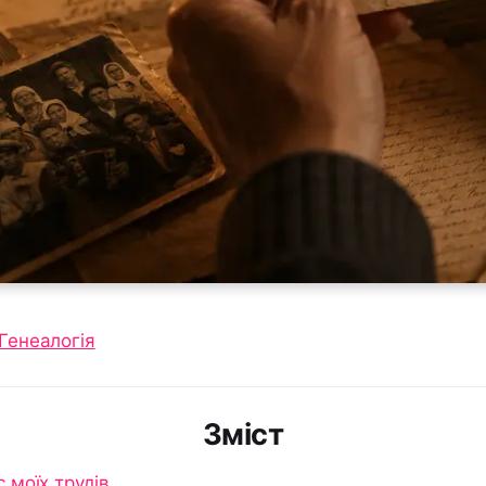
Генеалогія
Зміст
 моїх трудів