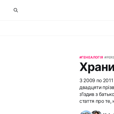
ГЕНЕАЛОГІЯ
PER
Храни
З 2009 по 2011
двадцяти прізв
з'їздив з бать
стаття про те, 