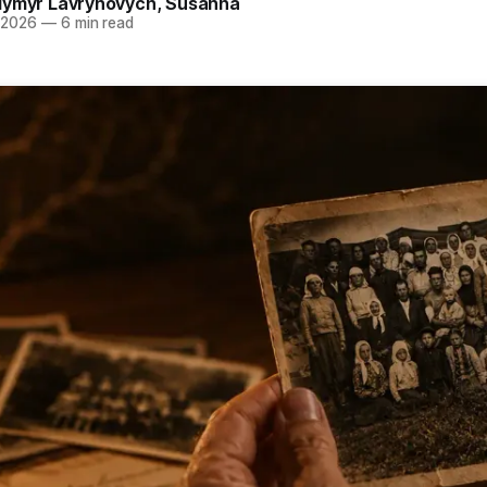
dymyr Lavrynovych
,
Susanna
 2026
—
6 min read