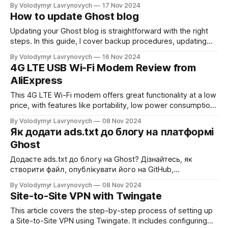
the process of hosting the file on GitHub, setting up
By Volodymyr Lavrynovych
17 Nov 2024
redirects, and verifying successful integration with Google
How to update Ghost blog
AdSense.
Updating your Ghost blog is straightforward with the right
steps. In this guide, I cover backup procedures, updating
npm, Ghost CLI, and Ghost itself, along with ensuring
By Volodymyr Lavrynovych
16 Nov 2024
everything works smoothly afterward. A quick and efficient
4G LTE USB Wi-Fi Modem Review from
process for a seamless update.
AliExpress
This 4G LTE Wi-Fi modem offers great functionality at a low
price, with features like portability, low power consumption,
and a variety of settings. However, its security flaw could
By Volodymyr Lavrynovych
08 Nov 2024
be a concern for public networks. For personal use, it's a
Як додати ads.txt до блогу на платформі
great solution at a low cost.
Ghost
Додаєте ads.txt до блогу на Ghost? Дізнайтесь, як
створити файл, опублікувати його на GitHub,
налаштувати перенаправлення через redirects.yaml та
By Volodymyr Lavrynovych
08 Nov 2024
перевірити коректність роботи. Це простий спосіб
Site-to-Site VPN with Twingate
забезпечити відповідність стандартам реклами для
вашого блогу.
This article covers the step-by-step process of setting up
a Site-to-Site VPN using Twingate. It includes configuring