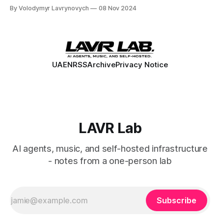
clients, routing, IP forwarding, and testing connectivity
By Volodymyr Lavrynovych
08 Nov 2024
between two networks, offering a reliable solution for
secure resource sharing across remote locations.
UA
EN
RSS
Archive
Privacy Notice
LAVR Lab
AI agents, music, and self-hosted infrastructure
- notes from a one-person lab
Subscribe