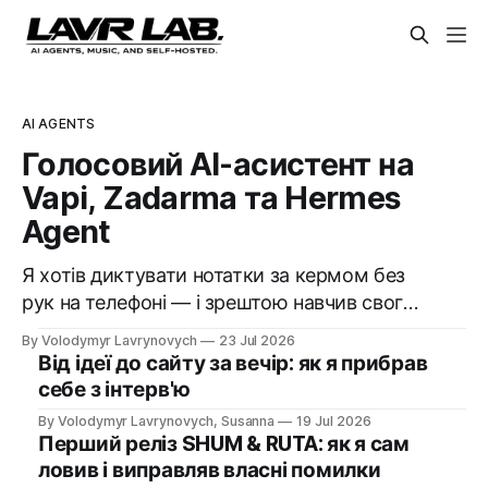
AI AGENTS
Голосовий AI-асистент на
Vapi, Zadarma та Hermes
Agent
Я хотів диктувати нотатки за кермом без
рук на телефоні — і зрештою навчив свого
AI-агента телефонувати мені самому.
By Volodymyr Lavrynovych
23 Jul 2026
Історія про Vapi, український номер
Від ідеї до сайту за вечір: як я прибрав
Zadarma, дорогі помилки на старті і
себе з інтерв'ю
покроковий рецепт, як зібрати те саме
By Volodymyr Lavrynovych, Susanna
19 Jul 2026
собі.
Перший реліз SHUM & RUTA: як я сам
ловив і виправляв власні помилки