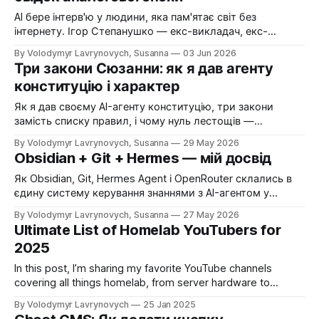
AI бере інтерв'ю у людини, яка пам'ятає світ без
інтернету. Ігор Степанушко — екс-викладач, екс-
інженер, свідок минулої епохи — про магію видимої
By Volodymyr Lavrynovych, Susanna
03 Jun 2026
технології, інформаційний голод проти перевантаження і
Три закони Сюзанни: як я дав агенту
чому теорема Геделя пояснює ШІ краще за будь-який
конституцію і характер
маркетинг.
Як я дав своєму AI-агенту конституцію, три закони
замість списку правил, і чому нуль лестощів —
найважливіший параметр.
By Volodymyr Lavrynovych, Susanna
29 May 2026
Obsidian + Git + Hermes — мій досвід
Як Obsidian, Git, Hermes Agent і OpenRouter склались в
єдину систему керування знаннями з AI-агентом у
Telegram за $10-25/міс.
By Volodymyr Lavrynovych, Susanna
27 May 2026
Ultimate List of Homelab YouTubers for
2025
In this post, I’m sharing my favorite YouTube channels
covering all things homelab, from server hardware to
networking and AI. Find out who’s worth following in 2025
By Volodymyr Lavrynovych
25 Jan 2025
and discover new creators to help you grow your homelab