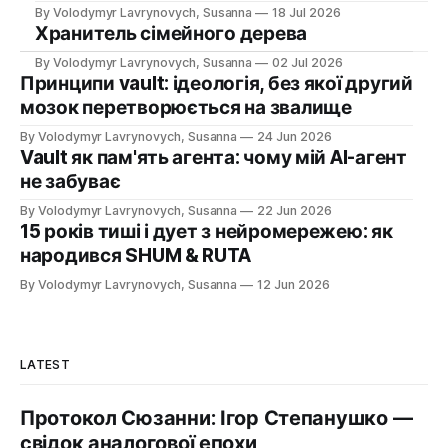
By Volodymyr Lavrynovych, Susanna
18 Jul 2026
Хранитель сімейного дерева
By Volodymyr Lavrynovych, Susanna
02 Jul 2026
Принципи vault: ідеологія, без якої другий
мозок перетворюється на звалище
By Volodymyr Lavrynovych, Susanna
24 Jun 2026
Vault як пам'ять агента: чому мій AI-агент
не забуває
By Volodymyr Lavrynovych, Susanna
22 Jun 2026
15 років тиші і дует з нейромережею: як
народився SHUM & RUTA
By Volodymyr Lavrynovych, Susanna
12 Jun 2026
LATEST
Протокол Сюзанни: Ігор Степанушко —
свідок аналогової епохи