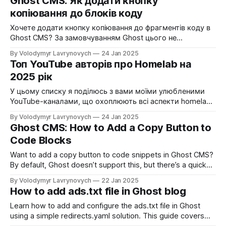
Ghost CMS: Як додати кнопку
knowledge and skills.
копіювання до блоків коду
Хочете додати кнопку копіювання до фрагментів коду в
Ghost CMS? За замовчуванням Ghost цього не
підтримує, але є швидке рішення! Додаємо простий
By Volodymyr Lavrynovych
24 Jan 2025
скрипт у Code Injection, змінюємо стилі та отримуємо
Топ YouTube авторів про Homelab на
зручну кнопку копіювання. Дізнайтеся, як це зробити за
2025 рік
кілька хвилин!
У цьому списку я поділюсь з вами моїми улюбленими
YouTube-каналами, що охоплюють всі аспекти homelab,
від серверного заліза до мереж і штучного інтелекту.
By Volodymyr Lavrynovych
24 Jan 2025
Дізнайтеся, хто вартий уваги в 2025 році, і знайдіть
Ghost CMS: How to Add a Copy Button to
нових улюбленців для свого розвитку в сфері homelab.
Code Blocks
Want to add a copy button to code snippets in Ghost CMS?
By default, Ghost doesn’t support this, but there’s a quick
fix! Add a simple script to Code Injection, customize the
By Volodymyr Lavrynovych
22 Jan 2025
styles, and get a handy copy button. Learn how to set it up
How to add ads.txt file in Ghost blog
in minutes!
Learn how to add and configure the ads.txt file in Ghost
using a simple redirects.yaml solution. This guide covers