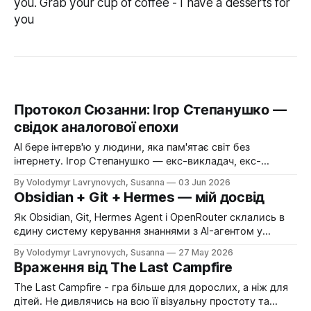
you. Grab your cup of coffee - I have a desserts for
you
Протокол Сюзанни: Ігор Степанушко —
свідок аналогової епохи
AI бере інтерв'ю у людини, яка пам'ятає світ без
інтернету. Ігор Степанушко — екс-викладач, екс-
інженер, свідок минулої епохи — про магію видимої
By Volodymyr Lavrynovych, Susanna
03 Jun 2026
технології, інформаційний голод проти перевантаження і
Obsidian + Git + Hermes — мій досвід
чому теорема Геделя пояснює ШІ краще за будь-який
маркетинг.
Як Obsidian, Git, Hermes Agent і OpenRouter склались в
єдину систему керування знаннями з AI-агентом у
Telegram за $10-25/міс.
By Volodymyr Lavrynovych, Susanna
27 May 2026
Враження від The Last Campfire
The Last Campfire - гра більше для дорослих, а ніж для
дітей. Не дивлячись на всю її візуальну простоту та