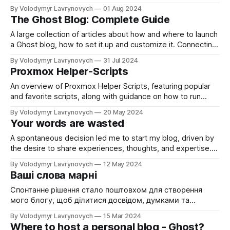
милість, теми які вона піднімає та розкриває доволі
By Volodymyr Lavrynovych
01 Aug 2024
серйозні.
The Ghost Blog: Complete Guide
A large collection of articles about how and where to launch
a Ghost blog, how to set it up and customize it. Connecting
Google Search, AdSense, and Analytics.
By Volodymyr Lavrynovych
31 Jul 2024
Proxmox Helper-Scripts
An overview of Proxmox Helper Scripts, featuring popular
and favorite scripts, along with guidance on how to run
them effectively.
By Volodymyr Lavrynovych
20 May 2024
Your words are wasted
A spontaneous decision led me to start my blog, driven by
the desire to share experiences, thoughts, and expertise.
Reflecting on the importance of owning your space on the
By Volodymyr Lavrynovych
12 May 2024
web and the role of AI, I believe documenting our journey
Ваші слова марні
today will benefit both our future selves and others.
Спонтанне рішення стало поштовхом для створення
мого блогу, щоб ділитися досвідом, думками та
знаннями. Розмірковуючи про важливість володіння
By Volodymyr Lavrynovych
15 Mar 2024
власним простором в інтернеті та роль ШІ, вірю, що
Where to host a personal blog - Ghost?