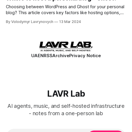
документування нашого шляху сьогодні принесе
користь як нам, так і іншим.
Choosing between WordPress and Ghost for your personal
blog? This article covers key factors like hosting options,
cloud vs. on-premise, managed vs. self-hosted, and my
By Volodymyr Lavrynovych
13 Mar 2024
personal setup to help you make the best choice for your
needs.
UA
EN
RSS
Archive
Privacy Notice
LAVR Lab
AI agents, music, and self-hosted infrastructure
- notes from a one-person lab