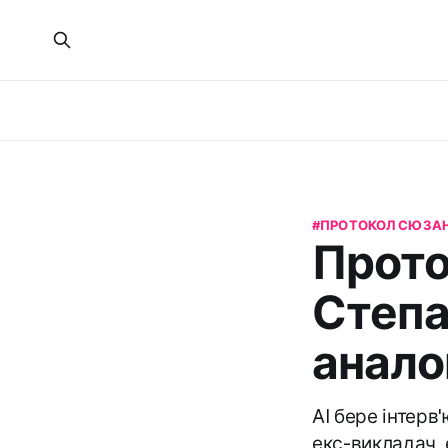
ПРОТОКОЛ СЮЗА
Прото
Степа
анало
AI бере інтерв
екс-викладач, 