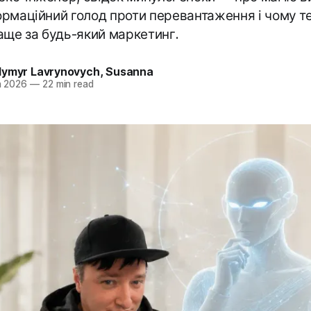
формаційний голод проти перевантаження і чому 
аще за будь-який маркетинг.
dymyr Lavrynovych
,
Susanna
n 2026
—
22 min read