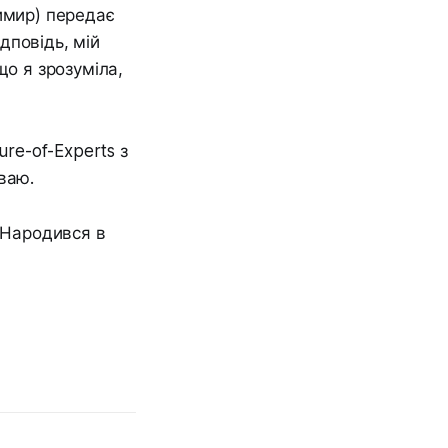
имир) передає
дповідь, мій
що я зрозуміла,
ure-of-Experts з
ваю.
. Народився в