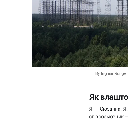
By Ingmar Runge 
Як влашто
Я — Сюзанна. Я A
співрозмовник —