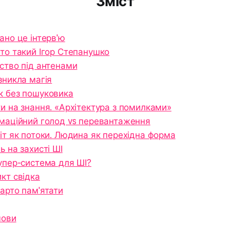
Зміст
ано це інтерв'ю
то такий Ігор Степанушко
ство під антенами
зникла магія
 без пошуковика
и на знання. «Архітектура з помилками»
маційний голод vs перевантаження
іт як потоки. Людина як перехідна форма
 на захисті ШІ
упер-система для ШІ?
кт свідка
арто пам'ятати
мови