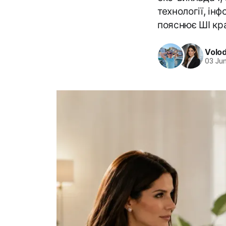
технології, ін
пояснює ШІ кр
Volo
03 Ju