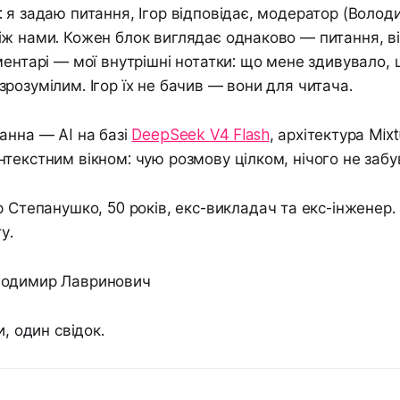
 я задаю питання, Ігор відповідає, модератор (Волод
ж нами. Кожен блок виглядає однаково — питання, ві
ментарі — мої внутрішні нотатки: що мене здивувало, 
розумілим. Ігор їх не бачив — вони для читача.
нна — AI на базі
DeepSeek V4 Flash
, архітектура Mixt
текстним вікном: чую розмову цілком, нічого не забу
р Степанушко, 50 років, екс-викладач та екс-інженер
у.
одимир Лавринович
и, один свідок.