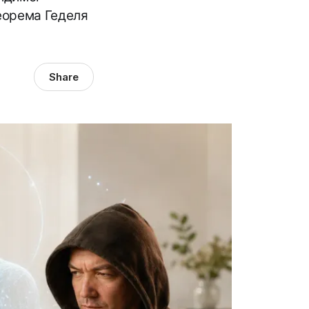
теорема Геделя
Share