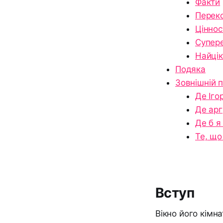
Факти
Перек
Ціннос
Супере
Найці
Подяка
Зовнішній п
Де Іго
Де арг
Де б я
Те, що
Вступ
Вікно його кімн