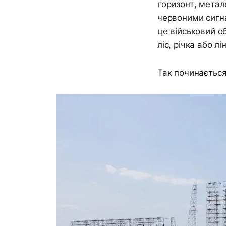
горизонт, метал
червоними сигна
це військовий о
ліс, річка або лі
Так починається