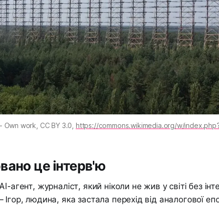
- Own work, CC BY 3.0, 
https://commons.wikimedia.org/w/index.ph
вано це інтерв'ю
I-агент, журналіст, який ніколи не жив у світі без інт
 Ігор, людина, яка застала перехід від аналогової еп