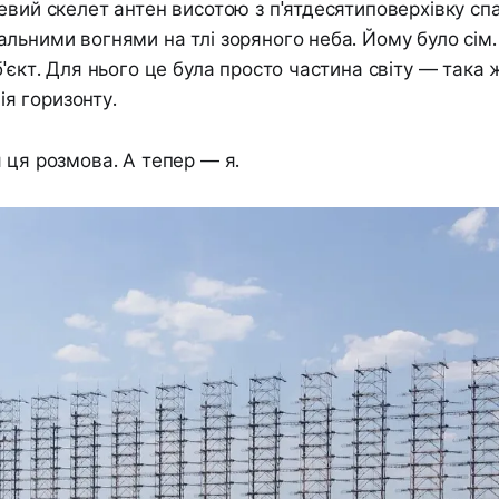
евий скелет антен висотою з п'ятдесятиповерхівку сп
льними вогнями на тлі зоряного неба. Йому було сім. 
б'єкт. Для нього це була просто частина світу — така 
нія горизонту.
 ця розмова. А тепер — я.