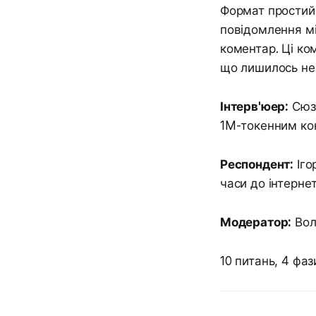
Формат простий:
повідомлення мі
коментар. Ці ко
що лишилось нез
Інтерв'юер:
Сюза
1M-токенним кон
Респондент:
Іго
часи до інтернет
Модератор:
Вол
10 питань, 4 фаз