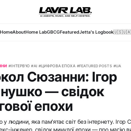
Home
About
Home Lab
GBCG
Featured
Jetta's Logbook
🇺🇸
🇺🇦
ННИ
ІНТЕРВ'Ю
AI
ЦИФРОВА ЕПОХА
FEATURED POSTS
UA
кол Сюзанни: Ігор
нушко — свідок
гової епохи
'ю у людини, яка пам'ятає світ без інтернету. Іго
екс-інженер, свідок минулої епохи — про магію в