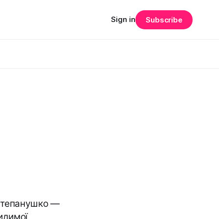
Sign in
Subscribe
р Степанушко —
идимої