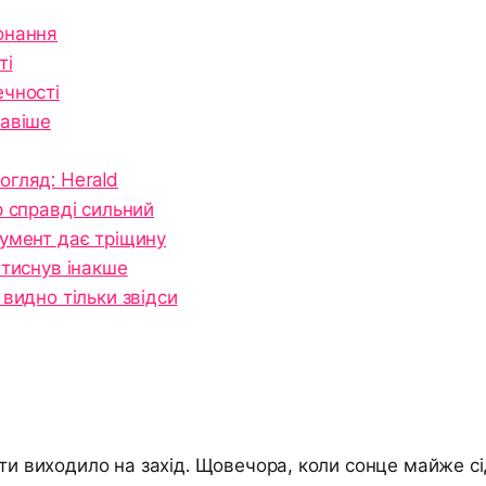
онання
ті
чності
кавіше
огляд: Herald
р справді сильний
умент дає тріщину
 тиснув інакше
 видно тільки звідси
ати виходило на захід. Щовечора, коли сонце майже сі