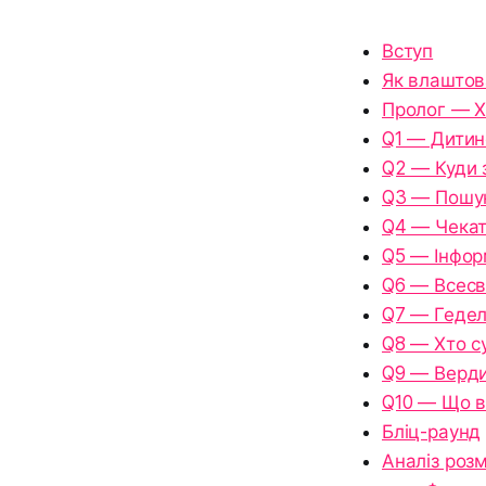
Вступ
Як влаштов
Пролог — Х
Q1 — Дитин
Q2 — Куди 
Q3 — Пошук
Q4 — Чекат
Q5 — Інфор
Q6 — Всесв
Q7 — Гедель
Q8 — Хто с
Q9 — Верди
Q10 — Що в
Бліц-раунд
Аналіз роз