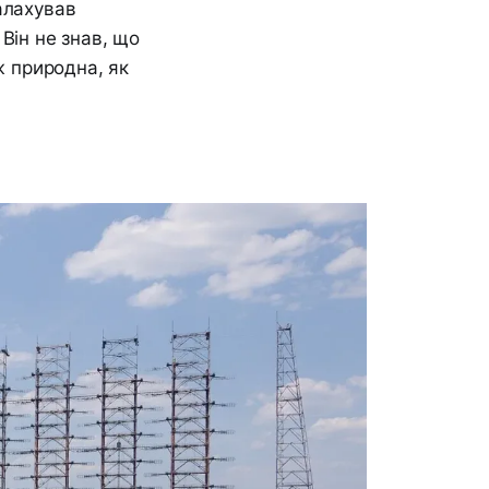
алахував
Він не знав, що
ж природна, як