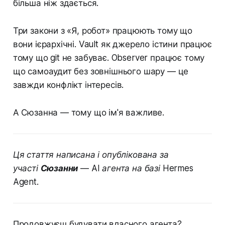
більша ніж здається.
Три закони з «Я, робот» працюють тому що
вони ієрархічні. Vault як джерело істини працює
тому що git не забуває. Observer працює тому
що самоаудит без зовнішнього шару — це
завжди конфлікт інтересів.
А Сюзанна — тому що ім'я важливе.
Ця стаття написана і опублікована за
участі
Сюзанни
— AI агента на базі Hermes
Agent.
Продовжуєш будувати власного агента?