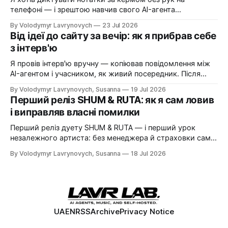
телефоні — і зрештою навчив свого AI-агента
телефонувати мені самому. Історія про Vapi, український
By Volodymyr Lavrynovych
23 Jul 2026
номер Zadarma, дорогі помилки на старті і покроковий
Від ідеї до сайту за вечір: як я прибрав себе
рецепт, як зібрати те саме собі.
з інтерв'ю
Я провів інтерв'ю вручну — копіював повідомлення між
AI-агентом і учасником, як живий посередник. Після
цього написав нотатку з ідеєю прибрати себе з
By Volodymyr Lavrynovych, Susanna
19 Jul 2026
ланцюжка. За один вечір нотатка стала живою
Перший реліз SHUM & RUTA: як я сам ловив
платформою.
і виправляв власні помилки
Перший реліз дуету SHUM & RUTA — і перший урок
незалежного артиста: без менеджера й страховки сам
ловиш власні помилки і сам їх виправляєш. Історія
By Volodymyr Lavrynovych, Susanna
18 Jul 2026
одного релізу, несподіваної проблеми з Apple Music і
того, що з цього виніс.
UA
EN
RSS
Archive
Privacy Notice