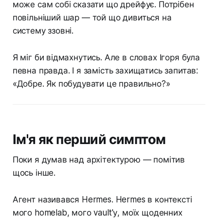
може сам собі сказати що дрейфує. Потрібен
повільніший шар — той що дивиться на
систему ззовні.
Я міг би відмахнутись. Але в словах Ігоря була
певна правда. І я замість захищатись запитав:
«Добре. Як побудувати це правильно?»
Ім'я як перший симптом
Поки я думав над архітектурою — помітив
щось інше.
Агент називався Hermes. Hermes в контексті
мого homelab, мого vault'у, моїх щоденних