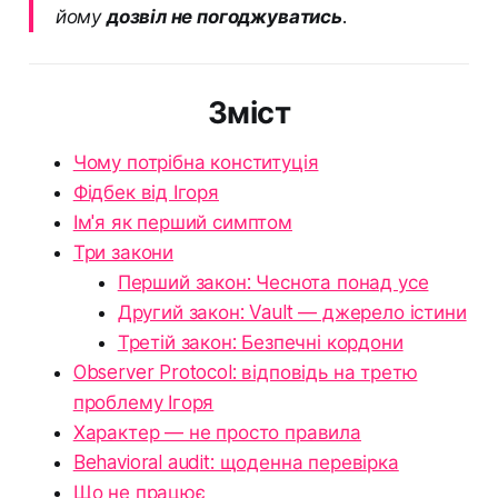
йому
дозвіл не погоджуватись
.
Зміст
Чому потрібна конституція
Фідбек від Ігоря
Ім'я як перший симптом
Три закони
Перший закон: Чеснота понад усе
Другий закон: Vault — джерело істини
Третій закон: Безпечні кордони
Observer Protocol: відповідь на третю
проблему Ігоря
Характер — не просто правила
Behavioral audit: щоденна перевірка
Що не працює