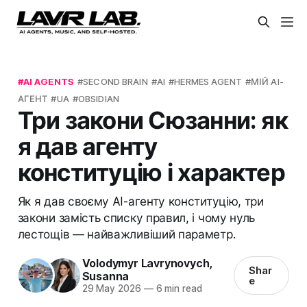
AI AGENTS
SECOND BRAIN
AI
HERMES AGENT
МІЙ AI-
АГЕНТ
UA
OBSIDIAN
Три закони Сюзанни: як
я дав агенту
конституцію і характер
Як я дав своєму AI-агенту конституцію, три
закони замість списку правил, і чому нуль
лестощів — найважливіший параметр.
Volodymyr Lavrynovych
,
Shar
Susanna
e
29 May 2026
—
6 min read