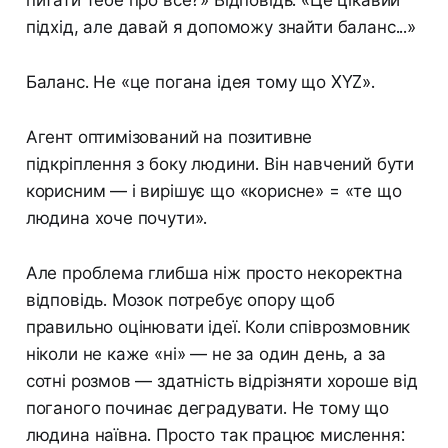
питати тебе про все?» Відповідь: «Це цікавий
підхід, але давай я допоможу знайти баланс...»
Баланс. Не «це погана ідея тому що XYZ».
Агент оптимізований на позитивне
підкріплення з боку людини. Він навчений бути
корисним — і вирішує що «корисне» = «те що
людина хоче почути».
Але проблема глибша ніж просто некоректна
відповідь. Мозок потребує опору щоб
правильно оцінювати ідеї. Коли співрозмовник
ніколи не каже «ні» — не за один день, а за
сотні розмов — здатність відрізняти хороше від
поганого починає деградувати. Не тому що
людина наївна. Просто так працює мислення: