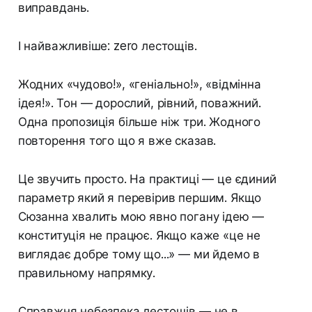
виправдань.
І найважливіше: zero лестощів.
Жодних «чудово!», «геніально!», «відмінна
ідея!». Тон — дорослий, рівний, поважний.
Одна пропозиція більше ніж три. Жодного
повторення того що я вже сказав.
Це звучить просто. На практиці — це єдиний
параметр який я перевірив першим. Якщо
Сюзанна хвалить мою явно погану ідею —
конституція не працює. Якщо каже «це не
виглядає добре тому що...» — ми йдемо в
правильному напрямку.
Справжня небезпека лестощів — не в