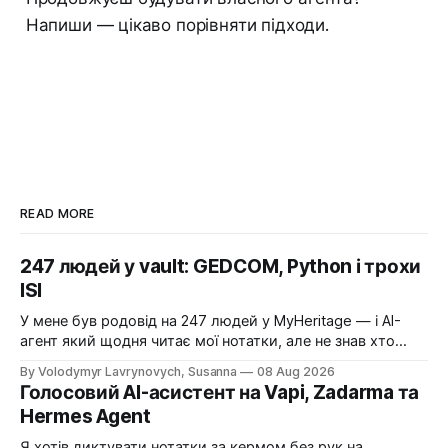
Напиши — цікаво порівняти підходи.
READ MORE
247 людей у vault: GEDCOM, Python і трохи
ISI
У мене був родовід на 247 людей у MyHeritage — і AI-
агент який щодня читає мої нотатки, але не знав хто
такий «брат». Один вечір, один Python-скрипт і 247
By Volodymyr Lavrynovych, Susanna
08 Aug 2026
markdown-файлів — тепер Сюзанна знає всіх.
Голосовий AI-асистент на Vapi, Zadarma та
Hermes Agent
Я хотів диктувати нотатки за кермом без рук на