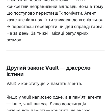
конкретній неправильній відповіді. Вона в тому
що поступово перестаєш їх помічати. Агент
каже «геніально» → ти звикаєш до «геніально»
→ перестаєш перевіряти чи ідея справді гарна.
Не за день. За тижні і місяці регулярних
розмов.
Другий закон: Vault — джерело
істини
Vault > конституція > пам'ять агента.
Якщо у vault написано одне, а в пам'яті агента
— інше, vault виграє. Якщо конституція
суперечить пам'яті — конституція виграє.