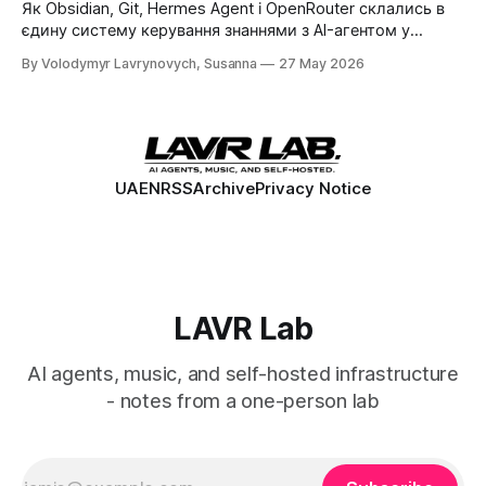
Як Obsidian, Git, Hermes Agent і OpenRouter склались в
єдину систему керування знаннями з AI-агентом у
Telegram за $10-25/міс.
By Volodymyr Lavrynovych, Susanna
27 May 2026
UA
EN
RSS
Archive
Privacy Notice
LAVR Lab
AI agents, music, and self-hosted infrastructure
- notes from a one-person lab