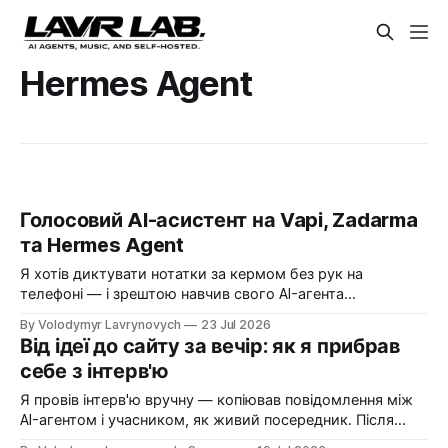
Hermes Agent
Голосовий AI-асистент на Vapi, Zadarma
та Hermes Agent
Я хотів диктувати нотатки за кермом без рук на
телефоні — і зрештою навчив свого AI-агента
телефонувати мені самому. Історія про Vapi, український
By Volodymyr Lavrynovych
23 Jul 2026
номер Zadarma, дорогі помилки на старті і покроковий
Від ідеї до сайту за вечір: як я прибрав
рецепт, як зібрати те саме собі.
себе з інтерв'ю
Я провів інтерв'ю вручну — копіював повідомлення між
AI-агентом і учасником, як живий посередник. Після
цього написав нотатку з ідеєю прибрати себе з