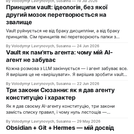
By Volodymyr Lavrynovych, Susanna
19 Jul 2026
ланцюжка. За один вечір нотатка стала живою
Принципи vault: ідеологія, без якої
платформою.
другий мозок перетворюється на
звалище
Vault руйнується не від браку дисципліни, а від браку
принципів. Сім принципів які перетворюють папки з
файлами на систему що працює на тебе.
By Volodymyr Lavrynovych, Susanna
24 Jun 2026
Vault як пам'ять агента: чому мій AI-
агент не забуває
Кожна розмова з LLM закінчується — і агент забуває все.
Я вирішив це не «вирішувати». Я вирішив зробити vault
пам'яттю, яка не залежить від контексту розмови.
By Volodymyr Lavrynovych, Susanna
22 Jun 2026
Три закони Сюзанни: як я дав агенту
конституцію і характер
Як я дав своєму AI-агенту конституцію, три закони
замість списку правил, і чому нуль лестощів —
найважливіший параметр.
By Volodymyr Lavrynovych, Susanna
29 May 2026
Obsidian + Git + Hermes — мій досвід