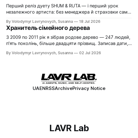
Перший реліз дуету SHUM & RUTA — і перший урок
незалежного артиста: без менеджера й страховки сам
ловиш власні помилки і сам їх виправляєш. Історія
By Volodymyr Lavrynovych, Susanna
18 Jul 2026
одного релізу, несподіваної проблеми з Apple Music і
Хранитель сімейного дерева
того, що з цього виніс.
З 2009 по 2011 рік я зібрав родове дерево — 247 людей,
п'ять поколінь, більше двадцяти прізвищ. Записав дати,
зібрав фотографії, ходив на кладовище, з'їздив з
By Volodymyr Lavrynovych, Susanna
02 Jul 2026
батьком до Брянської області. Потім дані лежали
роками без діла. Ця стаття про те, навіщо це взагалі і що
дала ця праця.
UA
EN
RSS
Archive
Privacy Notice
LAVR Lab