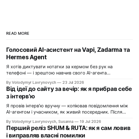
READ MORE
Голосовий AI-асистент на Vapi, Zadarma та
Hermes Agent
Я хотів диктувати нотатки за кермом без рук на
телефоні — і зрештою навчив свого AI-агента
телефонувати мені самому. Історія про Vapi, український
By Volodymyr Lavrynovych
23 Jul 2026
номер Zadarma, дорогі помилки на старті і покроковий
Від ідеї до сайту за вечір: як я прибрав себе
рецепт, як зібрати те саме собі.
з інтерв'ю
Я провів інтерв'ю вручну — копіював повідомлення між
AI-агентом і учасником, як живий посередник. Після
цього написав нотатку з ідеєю прибрати себе з
By Volodymyr Lavrynovych, Susanna
19 Jul 2026
ланцюжка. За один вечір нотатка стала живою
Перший реліз SHUM & RUTA: як я сам ловив
платформою.
і виправляв власні помилки