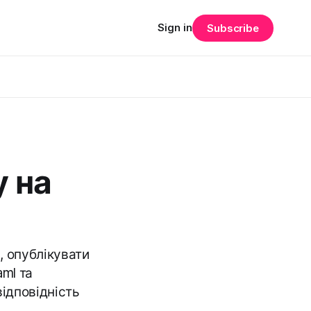
Sign in
Subscribe
у на
, опублікувати
ml та
відповідність