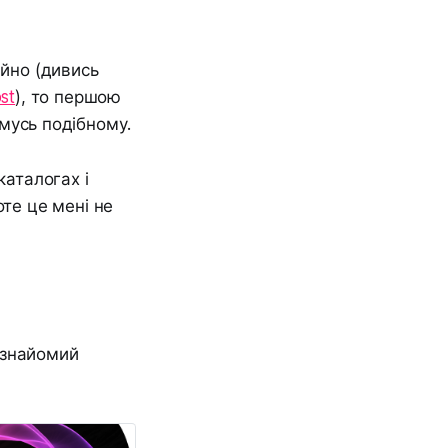
ійно (дивись
st
), то першою
мусь подібному.
каталогах і
те це мені не
 знайомий