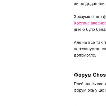
ви не додавали a
Зрозуміло, що ф
Хостинг власног
ідеєю було бана
Але не все так 
перезапускав с
допомогло.
Форум Ghos
Прийшлось скор
форум ось у цю 