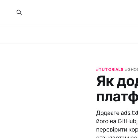
TUTORIALS
GHO
Як до
платф
Додаєте ads.tx
його на GitHub
перевірити кор
стандартам ре