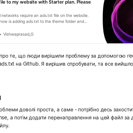
ile to my website with Starter plan. Please
 networks require an ads.txt file on the website.
now is adding ads.txt to the theme folder and
hin the dashboard. The problem is that the starter
w “custom themes”, even if the only change you
Vishwaprasad_G
 theme was adding ads.txt If Ghost wants to see
r managed hosting service, or even upgrade the tier
y should allow users to make money from ads. It’s
я про те, що люди вирішили проблему за допомогою red
stainable we…
ds.txt на Github. Я вирішив спробувати, та все вийшло
я
облеми доволі проста, а саме - потрібно десь захост
nse, а потім додати перенаправлення на цей файл за
йлу.