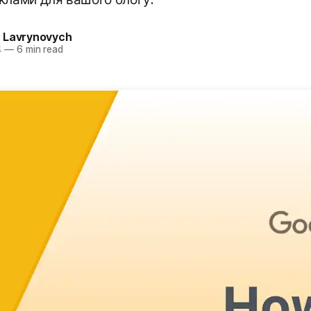
 Lavrynovych
4
—
6 min read