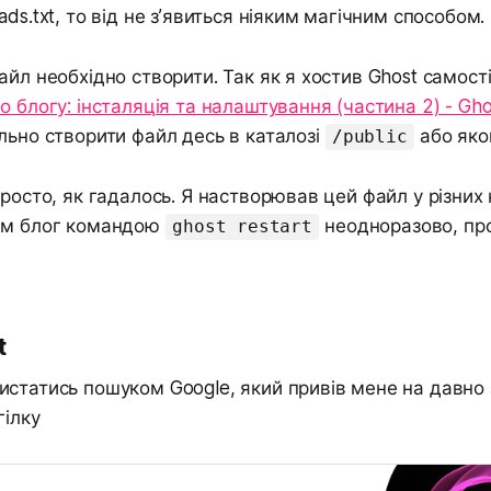
ds.txt, то від не зʼявиться ніяким магічним способом.
айл необхідно створити. Так як я хостив Ghost самост
о блогу: інсталяція та налаштування (частина 2) - Gho
льно створити файл десь в каталозі
або яко
/public
просто, як гадалось. Я настворював цей файл у різних 
ам блог командою
неодноразово, про
ghost restart
t
истатись пошуком Google, який привів мене на давно
гілку