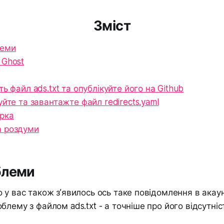
Зміст
леми
 Ghost
ть файл ads.txt та опублікуйте його на Github
уйте та завантажте файл redirects.yaml
рка
а роздуми
блеми
 у вас також зʼявилось ось таке повідомлення в акаун
лему з файлом ads.txt - а точніше про його відсутніс