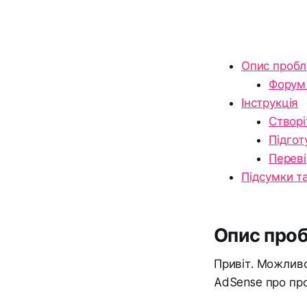
Опис проб
Форум
Інструкція
Створі
Підгот
Переві
Підсумки т
Опис про
Привіт. Можливо
AdSense про проб