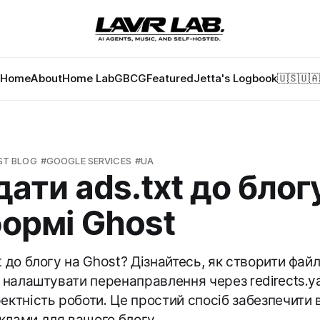
Home
About
Home Lab
GBCG
Featured
Jetta's Logbook
🇺🇸
🇺🇦
ST BLOG
GOOGLE SERVICES
UA
дати ads.txt до блог
ормі Ghost
t до блогу на Ghost? Дізнайтесь, як створити файл
, налаштувати перенаправлення через redirects.ya
ектність роботи. Це простий спосіб забезпечити 
клами для вашого блогу.