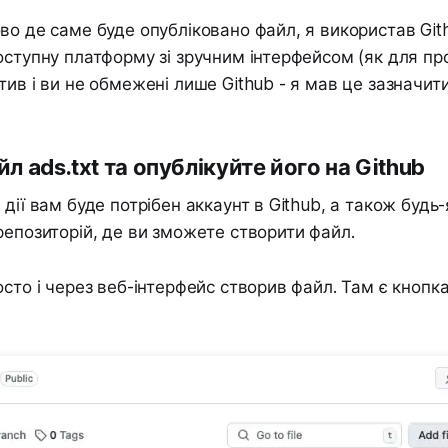
во де саме буде опубліковано файл, я використав Git
оступну платформу зі зручним інтерфейсом (як для про
тив і ви не обмежені лише Github - я мав це зазначити
л ads.txt та опублікуйте його на Github
 дії вам буде потрібен аккаунт в Github, а також будь
репозиторій, де ви зможете створити файл.
сто і через веб-інтерфейс створив файл. Там є кнопка 