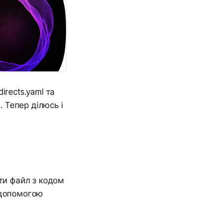
irects.yaml та
. Тепер ділюсь і
ити файл з кодом
 допомогою