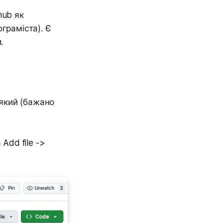
hub як
граміста). Є
.
-який (бажано
Add file ->