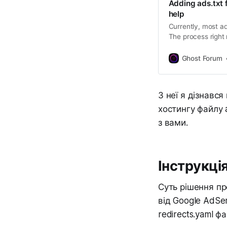
Adding ads.txt f
help
Currently, most ad
The process right 
reuploading it wit
plan doesn’t allo
Ghost Forum
made to a default
users stay on thei
of their plan, the
З неї я дізнавс
hard to have a su
хостингу файлу a
з вами.
Інструкці
Суть рішення пр
від Google AdSe
redirects.yaml фа