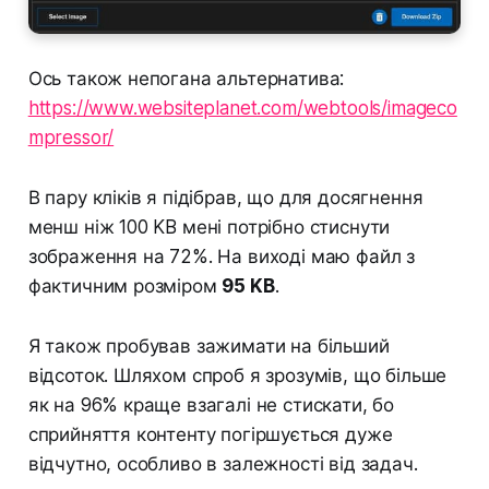
Ось також непогана альтернатива:
https://www.websiteplanet.com/webtools/imageco
mpressor/
В пару кліків я підібрав, що для досягнення
менш ніж 100 KB мені потрібно стиснути
зображення на 72%. На виході маю файл з
фактичним розміром
95 KB
.
Я також пробував зажимати на більший
відсоток. Шляхом спроб я зрозумів, що більше
як на 96% краще взагалі не стискати, бо
сприйняття контенту погіршується дуже
відчутно, особливо в залежності від задач.