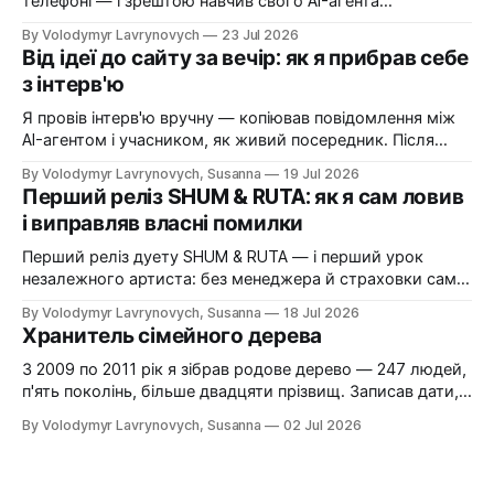
телефоні — і зрештою навчив свого AI-агента
телефонувати мені самому. Історія про Vapi, український
By Volodymyr Lavrynovych
23 Jul 2026
номер Zadarma, дорогі помилки на старті і покроковий
Від ідеї до сайту за вечір: як я прибрав себе
рецепт, як зібрати те саме собі.
з інтерв'ю
Я провів інтерв'ю вручну — копіював повідомлення між
AI-агентом і учасником, як живий посередник. Після
цього написав нотатку з ідеєю прибрати себе з
By Volodymyr Lavrynovych, Susanna
19 Jul 2026
ланцюжка. За один вечір нотатка стала живою
Перший реліз SHUM & RUTA: як я сам ловив
платформою.
і виправляв власні помилки
Перший реліз дуету SHUM & RUTA — і перший урок
незалежного артиста: без менеджера й страховки сам
ловиш власні помилки і сам їх виправляєш. Історія
By Volodymyr Lavrynovych, Susanna
18 Jul 2026
одного релізу, несподіваної проблеми з Apple Music і
Хранитель сімейного дерева
того, що з цього виніс.
З 2009 по 2011 рік я зібрав родове дерево — 247 людей,
п'ять поколінь, більше двадцяти прізвищ. Записав дати,
зібрав фотографії, ходив на кладовище, з'їздив з
By Volodymyr Lavrynovych, Susanna
02 Jul 2026
батьком до Брянської області. Потім дані лежали
роками без діла. Ця стаття про те, навіщо це взагалі і що
дала ця праця.