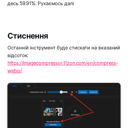
десь 59.91%. Рухаємось далі
Стиснення
Останній інструмент буде стискати на вказаний
відсоток:
https://imagecompressor.11zon.com/en/compress-
webp/