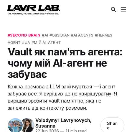
SECOND BRAIN
AI
OBSIDIAN
AI AGENTS
HERMES
AGENT
UA
МІЙ AI-АГЕНТ
Vault як пам'ять агента:
чому мій AI-агент не
забуває
Кожна розмова з LLM закінчується — і агент
забуває все. Я вирішив це не «вирішувати». Я
вирішив зробити vault пам'яттю, яка не
залежить від контексту розмови.
Volodymyr Lavrynovych
,
Shar
Susanna
e
22 Jun 2026
—
11 min read