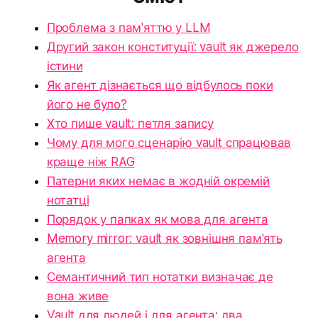
Проблема з пам'яттю у LLM
Другий закон конституції: vault як джерело
істини
Як агент дізнається що відбулось поки
його не було?
Хто пише vault: петля запису
Чому для мого сценарію vault спрацював
краще ніж RAG
Патерни яких немає в жодній окремій
нотатці
Порядок у папках як мова для агента
Memory mirror: vault як зовнішня пам'ять
агента
Семантичний тип нотатки визначає де
вона живе
Vault для людей і для агента: два