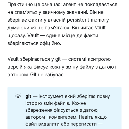
Практично це означає: агент не покладається
на «пам'ять» у звичному значенні. Він не
зберігає факти у власній persistent memory
думаючи «я це пам'ятаю». Він читає vault
щоразу. Vault — єдине місце де факти
зберігаються офіційно.
Vault зберігається у git — системі контролю
версій яка фіксує кожну зміну файлу з датою і
автором. Git не забуває.
💡
git
— інструмент який зберігає повну
історію змін файлів. Кожне
збереження фіксується з датою,
автором і коментарем. Навіть якщо
файл видалити або переписати —