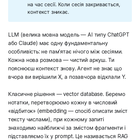
на час сесії. Коли сесія закривається,
контекст зникає.
LLM (велика мовна модель — AI типу ChatGPT
або Claude) має одну фундаментальну
особливість: не пам'ятає нічого між сесіями.
Кожна нова розмова — чистий аркуш. Ти
пояснюєш контекст знову. Агент не знає що
вчора ви вирішили X, а позавчора відклали Y.
Класичне рішення — vector database. Беремо
нотатки, перетворюємо кожну в числовий
«відбиток» (embedding — спосіб описати зміст
тексту числами), при кожному запиті
знаходимо найближчі за змістом фрагменти і
підставляємо їх у prompt. Це називається RAG