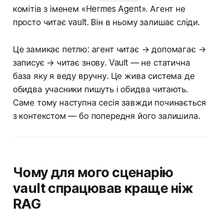
комітів з іменем «Hermes Agent». Агент не
просто читає vault. Він в ньому залишає сліди.
Це замикає петлю: агент читає → допомагає →
записує → читає знову. Vault — не статична
база яку я веду вручну. Це жива система де
обидва учасники пишуть і обидва читають.
Саме тому наступна сесія завжди починається
з контекстом — бо попередня його залишила.
Чому для мого сценарію
vault спрацював краще ніж
RAG