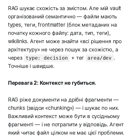
RAG шукає схожість за змістом. Але мій vault
організований семантично — файли мають
types, теги, frontmatter (блок метаданих на
початку кожного файлу: дата, тип, теги),
wikilinks. Агент може знайти «всі рішення про
архітектуру» не через пошук за схожістю, а
через
+ тег
.
type: decision
area/dev
Точніше і швидше.
Перевага 2: Контекст не губиться.
RAG ріже документи на дрібні фрагменти —
chunks (звідси «chunking») — і шукає по них.
Важливий контекст може бути в сусідньому
фрагменті — і не потрапити у відповідь. Агент
який читає файл цілком не має цієї проблеми.