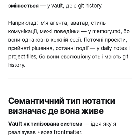
змінюється
— у vault, де є git history.
Наприклад: ім'я агента, аватар, стиль
комунікації, межі поведінки — у memory.md, бо
вони однакові в кожній сесії. Поточні проекти,
прийняті рішення, останні події — у daily notes і
project files, бо вони еволюціонують і мають git
history.
Семантичний тип нотатки
визначає де вона живе
Vault як типізована система
— ідея яку я
реалізував через frontmatter.