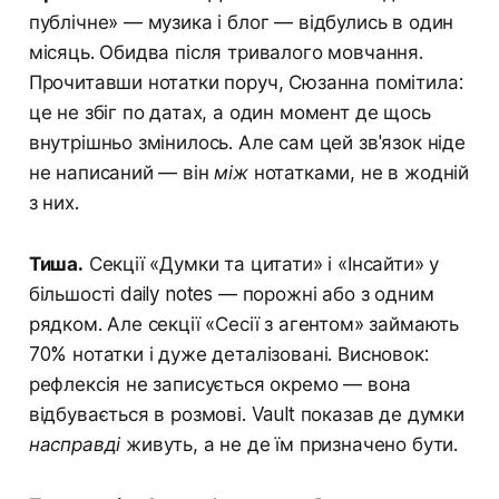
публічне» — музика і блог — відбулись в один
місяць. Обидва після тривалого мовчання.
Прочитавши нотатки поруч, Сюзанна помітила:
це не збіг по датах, а один момент де щось
внутрішньо змінилось. Але сам цей зв'язок ніде
не написаний — він
між
нотатками, не в жодній
з них.
Тиша.
Секції «Думки та цитати» і «Інсайти» у
більшості daily notes — порожні або з одним
рядком. Але секції «Сесії з агентом» займають
70% нотатки і дуже деталізовані. Висновок:
рефлексія не записується окремо — вона
відбувається в розмові. Vault показав де думки
насправді
живуть, а не де їм призначено бути.