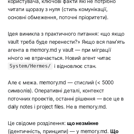
користувача, ключові факти які не потрібно
читати щоразу з нуля (стиль комунікації,
основні обмеження, поточні пріоритети).
Ідея виникла з практичного питання: «що якщо
vault треба буде перенести?» Якщо вся пам'ять
агента в memory.md у vault — при міграції
нічого не втрачається. Новий агент читає
і відновлює стан.
System/Hermes/
Але є межа. memory.md — стислий (< 5000
символів). Оперативні деталі, контекст
поточних проектів, останні рішення — все це в
daily notes і project files. Не в memory.md.
Це свідоме розділення:
що незмінне
(ідентичність, принципи) — у memory.md.
Що