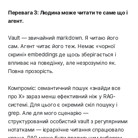
Перевага 3: Людина може читати те саме що і
агент.
Vault — звичайний markdown. Я читаю його
сам. Агент читає його теж. Немає «чорної
скрині» embeddings де щось зберігається і
впливає на поведінку, але незрозуміло як.
Повна прозорість.
Компроміс: семантичний пошук «знайди все
про X» зараз менш ефективний ніж у RAG-
системі. Для цього є окремий скіл пошуку і
grep. Але для мого сценарію —
структурований особистий vault з регулярними
нотатками — ієрархічне читання спрацювало