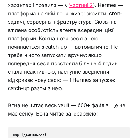
характер і правила — у
Частині 2
). Hermes —
платформа на якій вона живе: скрипти, cron-
задачі, серверна інфраструктура. Сюзанна —
втілена особистість агента всередині цієї
платформи. Кожна нова сесія з нею
починається з catch-up — автоматично. Не
треба нічого запускати вручну: якщо
попередня сесія простояла більше 4 годин і
стала неактивною, наступне звернення
відкриває нову сесію — і Hermes запускає
catch-up разом з нею.
Вона не читає весь vault — 600+ файлів, це не
має сенсу. Вона читає за ієрархією:
Шар ідентичності
