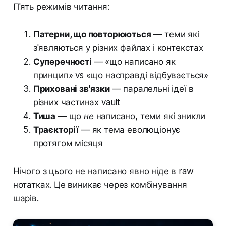
П'ять режимів читання:
Патерни, що повторюються
— теми які
з'являються у різних файлах і контекстах
Суперечності
— «що написано як
принцип» vs «що насправді відбувається»
Приховані зв'язки
— паралельні ідеї в
різних частинах vault
Тиша
— що
не
написано, теми які зникли
Траєкторії
— як тема еволюціонує
протягом місяця
Нічого з цього не написано явно ніде в raw
нотатках. Це виникає через комбінування
шарів.