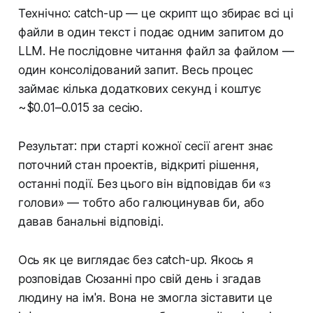
Технічно: catch-up — це скрипт що збирає всі ці
файли в один текст і подає одним запитом до
LLM. Не послідовне читання файл за файлом —
один консолідований запит. Весь процес
займає кілька додаткових секунд і коштує
~$0.01–0.015 за сесію.
Результат: при старті кожної сесії агент знає
поточний стан проектів, відкриті рішення,
останні події. Без цього він відповідав би «з
голови» — тобто або галюцинував би, або
давав банальні відповіді.
Ось як це виглядає без catch-up. Якось я
розповідав Сюзанні про свій день і згадав
людину на ім'я. Вона не змогла зіставити це