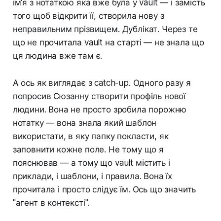
ім'я з нотаткою яка вже була у vault — і замість
того щоб відкрити її, створила нову з
неправильним прізвищем. Дублікат. Через те
що не прочитала vault на старті — не знала що
ця людина вже там є.
А ось як виглядає з catch-up. Одного разу я
попросив Сюзанну створити профіль нової
людини. Вона не просто зробила порожню
нотатку — вона знала який шаблон
використати, в яку папку покласти, як
заповнити кожне поле. Не тому що я
пояснював — а тому що vault містить і
приклади, і шаблони, і правила. Вона їх
прочитала і просто слідує їм. Ось що значить
"агент в контексті".