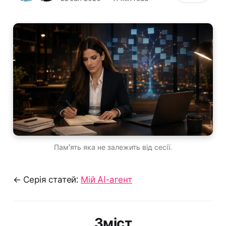
Пам'ять яка не залежить від сесії.
← Серія статей:
Мій AI-агент
Зміст