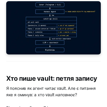
Хто пише vault: петля запису
Я пояснив як агент
читає
vault. Але є питання
яке я оминув: а хто vault
наповнює
?