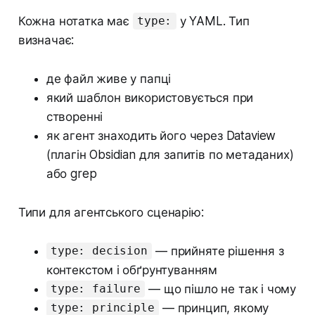
Кожна нотатка має
у YAML. Тип
type:
визначає:
де файл живе у папці
який шаблон використовується при
створенні
як агент знаходить його через Dataview
(плагін Obsidian для запитів по метаданих)
або grep
Типи для агентського сценарію:
— прийняте рішення з
type: decision
контекстом і обґрунтуванням
— що пішло не так і чому
type: failure
— принцип, якому
type: principle