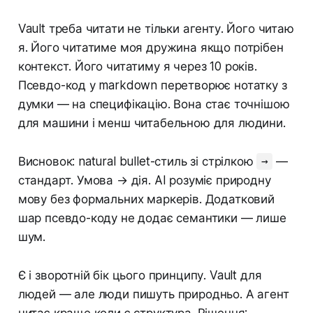
Vault треба читати не тільки агенту. Його читаю
я. Його читатиме моя дружина якщо потрібен
контекст. Його читатиму я через 10 років.
Псевдо-код у markdown перетворює нотатку з
думки — на специфікацію. Вона стає точнішою
для машини і менш читабельною для людини.
Висновок: natural bullet-стиль зі стрілкою
—
→
стандарт. Умова → дія. AI розуміє природну
мову без формальних маркерів. Додатковий
шар псевдо-коду не додає семантики — лише
шум.
Є і зворотній бік цього принципу. Vault для
людей — але люди пишуть природньо. А агент
читає краще коли є структура. Рішення: