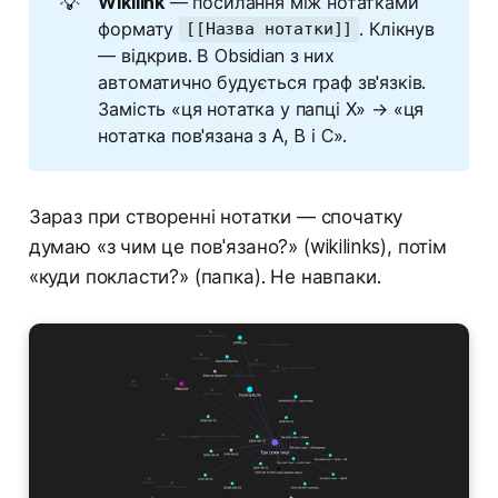
💡
Wikilink
— посилання між нотатками
формату
. Клікнув
[[Назва нотатки]]
— відкрив. В Obsidian з них
автоматично будується граф зв'язків.
Замість «ця нотатка у папці X» → «ця
нотатка пов'язана з A, B і C».
Зараз при створенні нотатки — спочатку
думаю «з чим це пов'язано?» (wikilinks), потім
«куди покласти?» (папка). Не навпаки.