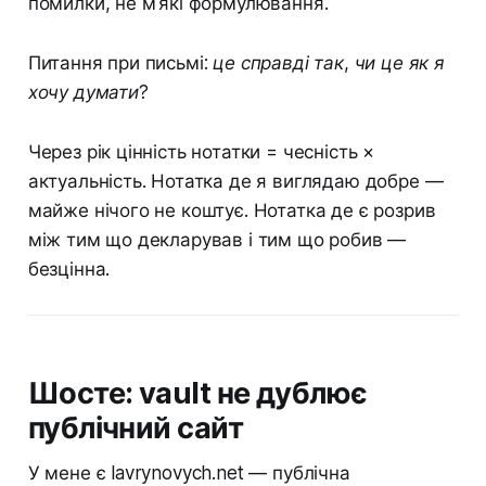
помилки, не м'які формулювання.
Питання при письмі:
це справді так, чи це як я
хочу думати?
Через рік цінність нотатки = чесність ×
актуальність. Нотатка де я виглядаю добре —
майже нічого не коштує. Нотатка де є розрив
між тим що декларував і тим що робив —
безцінна.
Шосте: vault не дублює
публічний сайт
У мене є lavrynovych.net — публічна