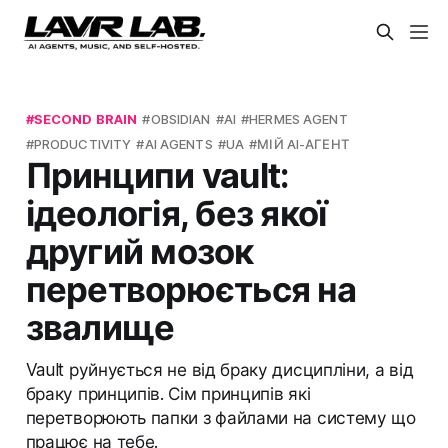
SECOND BRAIN
OBSIDIAN
AI
HERMES AGENT
PRODUCTIVITY
AI AGENTS
UA
МІЙ AI-АГЕНТ
Принципи vault:
ідеологія, без якої
другий мозок
перетворюється на
звалище
Vault руйнується не від браку дисципліни, а від
браку принципів. Сім принципів які
перетворюють папки з файлами на систему що
працює на тебе.