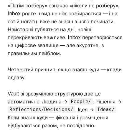
«Потім розберу» означає «ніколи не розберу».
Inbox росте швидше ніж розбирається — і на
сотій нотатці вже не знаєш з чого починати.
Найстарші губляться на дні, новіші
перекривають важливе. Inbox перетворюється
на цифрове звалище — але акуратне, з
правильним лейблом.
Четвертий принцип: якщо знаєш куди — клади
одразу.
Vault зі зрозумілою структурою дає це
автоматично. Людина →
. Рішення →
People/
. Ідея →
.
Reflections/Decisions/
Ideas/
Коли знаєш куди — фіксація і розміщення
відбуваються разом, не послідовно.