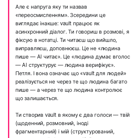
Але є напруга яку ти назвав
«переосмисленням». Зсередини це
виглядає інакше: vault працює як
асинхронний діалог. Ти говориш в розмові, я
фіксую в нотатці. Ти читаєш що вийшло,
виправляєш, доповнюєш. Це не «людина
пише — AI читає». Це «людина думає вголос
— AI структурує — людина верифікує».
Петля. І вона означає що «vault для людей»
реалізується не через те що людина багато
пише — а через те що людина контролює
що залишається.
Ти створив vault в якому є два голоси — твій
(щоденний, розмовний, іноді
фрагментарний) і мій (структурований,