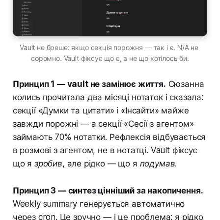
Vault не бреше: якщо секція порожня — так і є. N/A не 
соромно. Vault фіксує що є, а не що хотілось би.
Принцип 1 — vault не замінює життя.
Сюзанна
колись прочитала два місяці нотаток і сказала:
секції «Думки та цитати» і «Інсайти» майже
завжди порожні — а секції «Сесії з агентом»
займають 70% нотатки. Рефлексія відбувається
в розмові з агентом, не в нотатці. Vault фіксує
що я
зробив
, але рідко — що я
подумав
.
Принцип 3 — синтез цінніший за накопичення.
Weekly summary генерується автоматично
через cron. Це зручно — і це проблема: я рідко