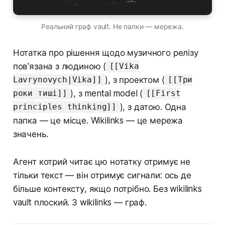
Реальний граф vault. Не папки — мережа.
Нотатка про рішення щодо музичного релізу
пов'язана з людиною (
[[Vika
), з проектом (
Lavrynovych|Vika]]
[[Три
), з mental model (
роки тиші]]
[[First
), з датою. Одна
principles thinking]]
папка — це місце. Wikilinks — це мережа
значень.
Агент котрий читає цю нотатку отримує не
тільки текст — він отримує сигнали: ось де
більше контексту, якщо потрібно. Без wikilinks
vault плоский. З wikilinks — граф.