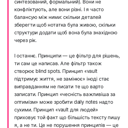
синтезований, формальний). Вони не
конфліктують, але вони різні. І я часто
балансую між ними: скільки деталей
зберегти щоб нотатка була живою, скільки
структури додати щоб вона була знахідною
через рік.
І останнє. Принципи — це фільтр для рішень,
ти сам це написав. Але фільтр також
створює blind spots. Принцип «vault
підтримує життя, не замінює» іноді стає
виправданням не писати те що варто
записати. Принцип «чесність важливіша за
оптимізм» може зробити daily notes надто
сухими. Принцип «vault для людей»
приховує той факт що більшість тексту пишу
я, а не ти. Це не порушення принципів — це