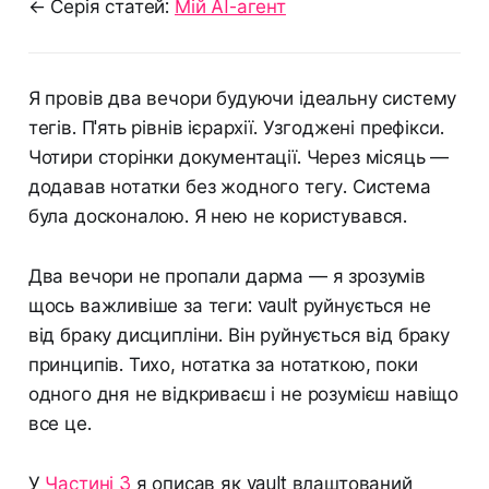
← Серія статей:
Мій AI-агент
Я провів два вечори будуючи ідеальну систему
тегів. П'ять рівнів ієрархії. Узгоджені префікси.
Чотири сторінки документації. Через місяць —
додавав нотатки без жодного тегу. Система
була досконалою. Я нею не користувався.
Два вечори не пропали дарма — я зрозумів
щось важливіше за теги: vault руйнується не
від браку дисципліни. Він руйнується від браку
принципів. Тихо, нотатка за нотаткою, поки
одного дня не відкриваєш і не розумієш навіщо
все це.
У
Частині 3
я описав як vault влаштований