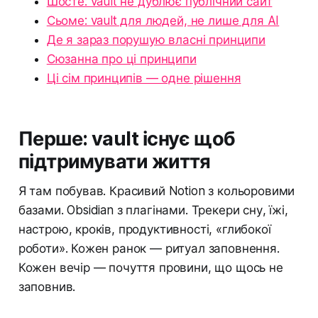
Шосте: vault не дублює публічний сайт
Сьоме: vault для людей, не лише для AI
Де я зараз порушую власні принципи
Сюзанна про ці принципи
Ці сім принципів — одне рішення
Перше: vault існує щоб
підтримувати життя
Я там побував. Красивий Notion з кольоровими
базами. Obsidian з плагінами. Трекери сну, їжі,
настрою, кроків, продуктивності, «глибокої
роботи». Кожен ранок — ритуал заповнення.
Кожен вечір — почуття провини, що щось не
заповнив.