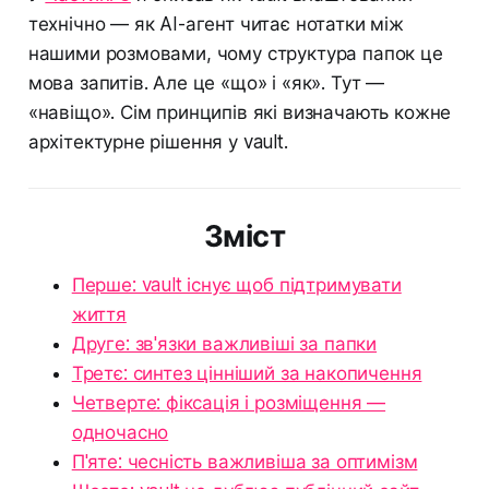
технічно — як AI-агент читає нотатки між
нашими розмовами, чому структура папок це
мова запитів. Але це «що» і «як». Тут —
«навіщо». Сім принципів які визначають кожне
архітектурне рішення у vault.
Зміст
Перше: vault існує щоб підтримувати
життя
Друге: зв'язки важливіші за папки
Третє: синтез цінніший за накопичення
Четверте: фіксація і розміщення —
одночасно
П'яте: чесність важливіша за оптимізм