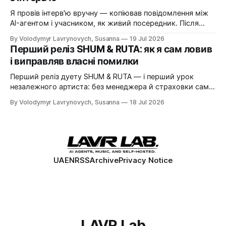
Я провів інтерв'ю вручну — копіював повідомлення між
AI-агентом і учасником, як живий посередник. Після
цього написав нотатку з ідеєю прибрати себе з
By Volodymyr Lavrynovych, Susanna
19 Jul 2026
ланцюжка. За один вечір нотатка стала живою
Перший реліз SHUM & RUTA: як я сам ловив
платформою.
і виправляв власні помилки
Перший реліз дуету SHUM & RUTA — і перший урок
незалежного артиста: без менеджера й страховки сам
ловиш власні помилки і сам їх виправляєш. Історія
By Volodymyr Lavrynovych, Susanna
18 Jul 2026
одного релізу, несподіваної проблеми з Apple Music і
того, що з цього виніс.
UA
EN
RSS
Archive
Privacy Notice
LAVR Lab