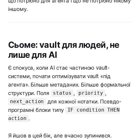
що потрібно для агента і що не потрібно нікому
іншому.
Сьоме: vault для людей, не
лише для AI
Є спокуса, коли AI стає частиною vault-
системи, почати оптимізувати vault «під
агента». Більше метаданих. Більше формальної
структури. Поля
,
,
status
priority
для кожної нотатки. Псевдо-
next_action
програмні блоки типу
IF condition THEN
.
action
Я йшов в цей бік, але вчасно зупинився.