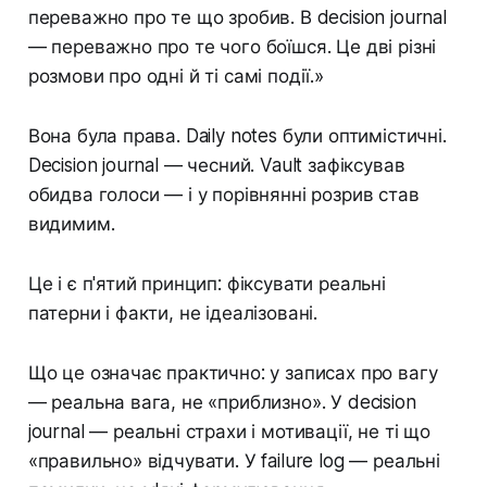
переважно про те що зробив. В decision journal
— переважно про те чого боїшся. Це дві різні
розмови про одні й ті самі події.»
Вона була права. Daily notes були оптимістичні.
Decision journal — чесний. Vault зафіксував
обидва голоси — і у порівнянні розрив став
видимим.
Це і є п'ятий принцип: фіксувати реальні
патерни і факти, не ідеалізовані.
Що це означає практично: у записах про вагу
— реальна вага, не «приблизно». У decision
journal — реальні страхи і мотивації, не ті що
«правильно» відчувати. У failure log — реальні