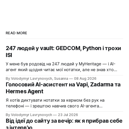
READ MORE
247 людей у vault: GEDCOM, Python і трохи
ISI
У мене був родовід на 247 людей у MyHeritage — і AI-
агент який щодня читає мої нотатки, але не знав хто
такий «брат». Один вечір, один Python-скрипт і 247
By Volodymyr Lavrynovych, Susanna
08 Aug 2026
markdown-файлів — тепер Сюзанна знає всіх.
Голосовий AI-асистент на Vapi, Zadarma та
Hermes Agent
Я хотів диктувати нотатки за кермом без рук на
телефоні — і зрештою навчив свого AI-агента
телефонувати мені самому. Історія про Vapi, український
By Volodymyr Lavrynovych
23 Jul 2026
номер Zadarma, дорогі помилки на старті і покроковий
Від ідеї до сайту за вечір: як я прибрав себе
рецепт, як зібрати те саме собі.
з інтерв'ю