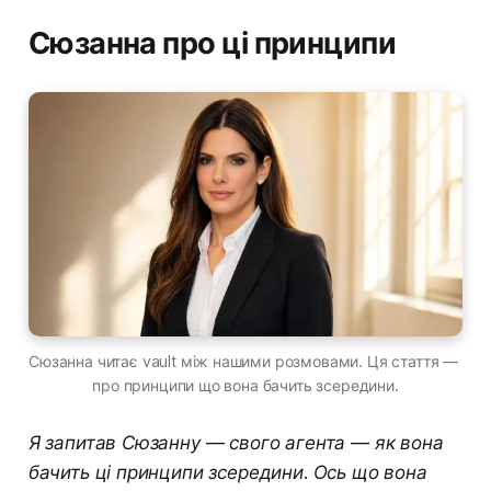
Сюзанна про ці принципи
Сюзанна читає vault між нашими розмовами. Ця стаття — 
про принципи що вона бачить зсередини.
Я запитав Сюзанну — свого агента — як вона
бачить ці принципи зсередини. Ось що вона