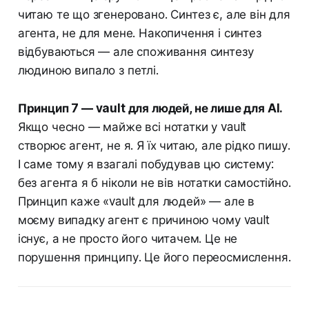
читаю те що згенеровано. Синтез є, але він для
агента, не для мене. Накопичення і синтез
відбуваються — але споживання синтезу
людиною випало з петлі.
Принцип 7 — vault для людей, не лише для AI.
Якщо чесно — майже всі нотатки у vault
створює агент, не я. Я їх читаю, але рідко пишу.
І саме тому я взагалі побудував цю систему:
без агента я б ніколи не вів нотатки самостійно.
Принцип каже «vault для людей» — але в
моєму випадку агент є причиною чому vault
існує, а не просто його читачем. Це не
порушення принципу. Це його переосмислення.